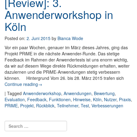
[Review]: 3.
Anwenderworkshop in
Köln
Posted on:
2. Juni 2015
by
Bianca Wode
Vor ein paar Wochen, genauer im März dieses Jahres, ging das
Projekt PRiME in die nächste Anwender-Runde. Das stetige
Feedback im Rahmen der Anwendertests ist uns enorm wichtig,
da wir auf diesem Wege direkte Rückmeldungen erhalten, weiter
dazulernen und die PRiME-Anwendungen stetig verbessern
können. Hintergrund Vom 26. bis 28. März 2015 trafen sich
Continue reading
: [Review]: 3. Anwenderworkshop in Köln
→
|
Tagged
Anwenderworkshop
,
Anwendungen
,
Bewertung
,
Evaluation
,
Feedback
,
Funktionen
,
Hinweise
,
Köln
,
Nutzer
,
Praxis
,
PRiME
,
Projekt
,
Rückblick
,
Teilnehmer
,
Test
,
Verbesserungen
Post navigation
Search for:
Search