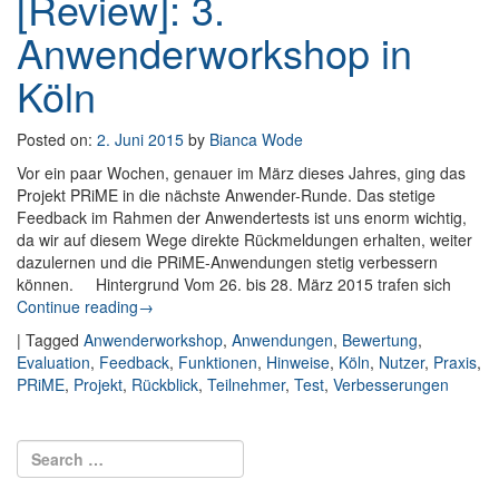
[Review]: 3.
Anwenderworkshop in
Köln
Posted on:
2. Juni 2015
by
Bianca Wode
Vor ein paar Wochen, genauer im März dieses Jahres, ging das
Projekt PRiME in die nächste Anwender-Runde. Das stetige
Feedback im Rahmen der Anwendertests ist uns enorm wichtig,
da wir auf diesem Wege direkte Rückmeldungen erhalten, weiter
dazulernen und die PRiME-Anwendungen stetig verbessern
können. Hintergrund Vom 26. bis 28. März 2015 trafen sich
Continue reading
: [Review]: 3. Anwenderworkshop in Köln
→
|
Tagged
Anwenderworkshop
,
Anwendungen
,
Bewertung
,
Evaluation
,
Feedback
,
Funktionen
,
Hinweise
,
Köln
,
Nutzer
,
Praxis
,
PRiME
,
Projekt
,
Rückblick
,
Teilnehmer
,
Test
,
Verbesserungen
Post navigation
Search for:
Search