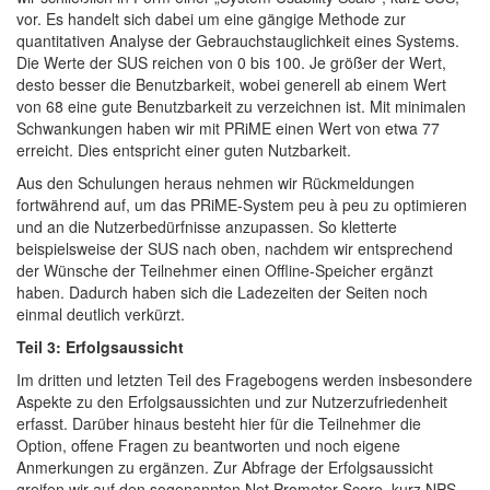
vor. Es handelt sich dabei um eine gängige Methode zur
quantitativen Analyse der Gebrauchstauglichkeit eines Systems.
Die Werte der SUS reichen von 0 bis 100. Je größer der Wert,
desto besser die Benutzbarkeit, wobei generell ab einem Wert
von 68 eine gute Benutzbarkeit zu verzeichnen ist. Mit minimalen
Schwankungen haben wir mit PRiME einen Wert von etwa 77
erreicht. Dies entspricht einer guten Nutzbarkeit.
Aus den Schulungen heraus nehmen wir Rückmeldungen
fortwährend auf, um das PRiME-System peu à peu zu optimieren
und an die Nutzerbedürfnisse anzupassen. So kletterte
beispielsweise der SUS nach oben, nachdem wir entsprechend
der Wünsche der Teilnehmer einen Offline-Speicher ergänzt
haben. Dadurch haben sich die Ladezeiten der Seiten noch
einmal deutlich verkürzt.
Teil 3: Erfolgsaussicht
Im dritten und letzten Teil des Fragebogens werden insbesondere
Aspekte zu den Erfolgsaussichten und zur Nutzerzufriedenheit
erfasst. Darüber hinaus besteht hier für die Teilnehmer die
Option, offene Fragen zu beantworten und noch eigene
Anmerkungen zu ergänzen. Zur Abfrage der Erfolgsaussicht
greifen wir auf den sogenannten Net Promoter Score, kurz NPS,