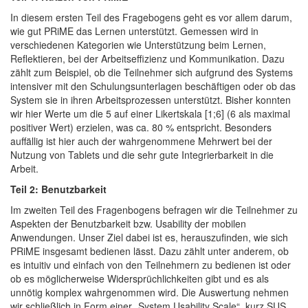
In diesem ersten Teil des Fragebogens geht es vor allem darum,
wie gut PRiME das Lernen unterstützt. Gemessen wird in
verschiedenen Kategorien wie Unterstützung beim Lernen,
Reflektieren, bei der Arbeitseffizienz und Kommunikation. Dazu
zählt zum Beispiel, ob die Teilnehmer sich aufgrund des Systems
intensiver mit den Schulungsunterlagen beschäftigen oder ob das
System sie in ihren Arbeitsprozessen unterstützt. Bisher konnten
wir hier Werte um die 5 auf einer Likertskala [1;6] (6 als maximal
positiver Wert) erzielen, was ca. 80 % entspricht. Besonders
auffällig ist hier auch der wahrgenommene Mehrwert bei der
Nutzung von Tablets und die sehr gute Integrierbarkeit in die
Arbeit.
Teil 2: Benutzbarkeit
Im zweiten Teil des Fragenbogens befragen wir die Teilnehmer zu
Aspekten der Benutzbarkeit bzw. Usability der mobilen
Anwendungen. Unser Ziel dabei ist es, herauszufinden, wie sich
PRiME insgesamt bedienen lässt. Dazu zählt unter anderem, ob
es intuitiv und einfach von den Teilnehmern zu bedienen ist oder
ob es möglicherweise Widersprüchlichkeiten gibt und es als
unnötig komplex wahrgenommen wird. Die Auswertung nehmen
wir schließlich in Form einer „System Usability Scale“, kurz SUS,