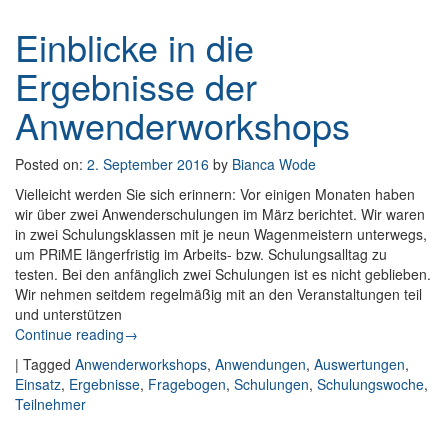
Einblicke in die
Ergebnisse der
Anwenderworkshops
Posted on:
2. September 2016
by
Bianca Wode
Vielleicht werden Sie sich erinnern: Vor einigen Monaten haben
wir über zwei Anwenderschulungen im März berichtet. Wir waren
in zwei Schulungsklassen mit je neun Wagenmeistern unterwegs,
um PRiME längerfristig im Arbeits- bzw. Schulungsalltag zu
testen. Bei den anfänglich zwei Schulungen ist es nicht geblieben.
Wir nehmen seitdem regelmäßig mit an den Veranstaltungen teil
und unterstützen
Continue reading
: Einblicke in die Ergebnisse der
→
Anwenderworkshops
|
Tagged
Anwenderworkshops
,
Anwendungen
,
Auswertungen
,
Einsatz
,
Ergebnisse
,
Fragebogen
,
Schulungen
,
Schulungswoche
,
Teilnehmer
Post navigation