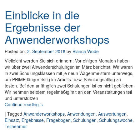
Einblicke in die
Ergebnisse der
Anwenderworkshops
Posted on:
2. September 2016
by
Bianca Wode
Vielleicht werden Sie sich erinnern: Vor einigen Monaten haben
wir über zwei Anwenderschulungen im März berichtet. Wir waren
in zwei Schulungsklassen mit je neun Wagenmeistern unterwegs,
um PRiME längerfristig im Arbeits- bzw. Schulungsalltag zu
testen. Bei den anfänglich zwei Schulungen ist es nicht geblieben.
Wir nehmen seitdem regelmäßig mit an den Veranstaltungen teil
und unterstützen
Continue reading
: Einblicke in die Ergebnisse der
→
Anwenderworkshops
|
Tagged
Anwenderworkshops
,
Anwendungen
,
Auswertungen
,
Einsatz
,
Ergebnisse
,
Fragebogen
,
Schulungen
,
Schulungswoche
,
Teilnehmer
Post navigation