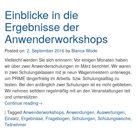
Einblicke in die
Ergebnisse der
Anwenderworkshops
Posted on:
2. September 2016
by
Bianca Wode
Vielleicht werden Sie sich erinnern: Vor einigen Monaten haben
wir über zwei Anwenderschulungen im März berichtet. Wir waren
in zwei Schulungsklassen mit je neun Wagenmeistern unterwegs,
um PRiME längerfristig im Arbeits- bzw. Schulungsalltag zu
testen. Bei den anfänglich zwei Schulungen ist es nicht geblieben.
Wir nehmen seitdem regelmäßig mit an den Veranstaltungen teil
und unterstützen
Continue reading
: Einblicke in die Ergebnisse der
→
Anwenderworkshops
|
Tagged
Anwenderworkshops
,
Anwendungen
,
Auswertungen
,
Einsatz
,
Ergebnisse
,
Fragebogen
,
Schulungen
,
Schulungswoche
,
Teilnehmer
Post navigation