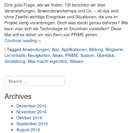
Eine gute Frage, wie wir finden. Oft berichten wir über
Veranstaltungen, Anwenderworkshops und Co. – all das sind
ohne Zweifel wichtige Ereignisse und Situationen, die uns im
Projekt stetig voranbringen. Doch was steckt genau dahinter? Wie
kann man sich die Technologie im Einzelnen vorstellen? Diese
Mal soll es daher um den Kern von PRiME gehen,
Continue reading
: [Was macht eigentlich…]: Die News-App
→
|
Tagged
Anwendungen
,
App
,
Applikationen
,
Bildung
,
Blogserie
,
Lerninhalte
,
Neuigkeiten
,
News
,
PRiME
,
System
,
Überblick
,
Vorstellung
,
Was macht eigentlich
,
Wissen
Post navigation
Search for:
Search
Archives
Dezember 2016
November 2016
Oktober 2016
September 2016
August 2016