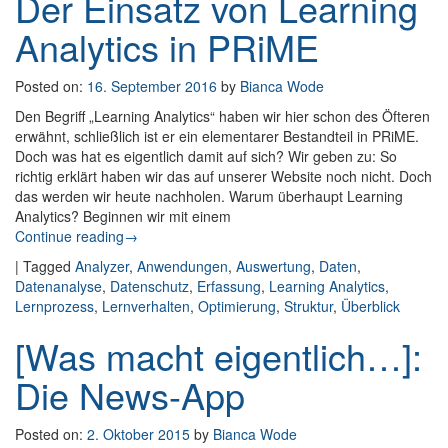
Der Einsatz von Learning
Analytics in PRiME
Posted on:
16. September 2016
by
Bianca Wode
Den Begriff „Learning Analytics“ haben wir hier schon des Öfteren
erwähnt, schließlich ist er ein elementarer Bestandteil in PRiME.
Doch was hat es eigentlich damit auf sich? Wir geben zu: So
richtig erklärt haben wir das auf unserer Website noch nicht. Doch
das werden wir heute nachholen. Warum überhaupt Learning
Analytics? Beginnen wir mit einem
Continue reading
: Der Einsatz von Learning Analytics in PRiME
→
|
Tagged
Analyzer
,
Anwendungen
,
Auswertung
,
Daten
,
Datenanalyse
,
Datenschutz
,
Erfassung
,
Learning Analytics
,
Lernprozess
,
Lernverhalten
,
Optimierung
,
Struktur
,
Überblick
[Was macht eigentlich…]:
Die News-App
Posted on:
2. Oktober 2015
by
Bianca Wode