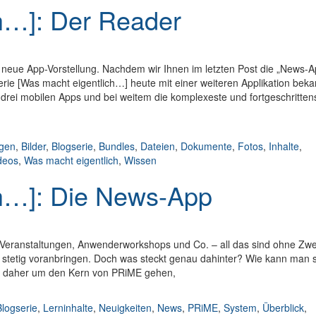
h…]: Der Reader
 neue App-Vorstellung. Nachdem wir Ihnen im letzten Post die „News-A
rie [Was macht eigentlich…] heute mit einer weiteren Applikation beka
drei mobilen Apps und bei weitem die komplexeste und fortgeschritten
er
gen
,
Bilder
,
Blogserie
,
Bundles
,
Dateien
,
Dokumente
,
Fotos
,
Inhalte
,
deos
,
Was macht eigentlich
,
Wissen
ch…]: Die News-App
er Veranstaltungen, Anwenderworkshops und Co. – all das sind ohne Zwe
kt stetig voranbringen. Doch was steckt genau dahinter? Wie kann man s
 es daher um den Kern von PRiME gehen,
-App
Blogserie
,
Lerninhalte
,
Neuigkeiten
,
News
,
PRiME
,
System
,
Überblick
,