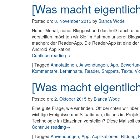
[Was macht eigentlic
Posted on:
3. November 2015
by
Bianca Wode
Neuer Monat, neuer Blogpost und das heißt auch eine
vorstellten, möchten wir Sie im Rahmen unserer Blogse
machen: der Reader-App. Die Reader-App ist eine der 
Android-Applikation
Continue reading
: [Was macht eigentlich…]: Der Read
→
|
Tagged
Annotationen
,
Anwendungen
,
App
,
Bewertun
Kommentare
,
Lerninhalte
,
Reader
,
Snippets
,
Texte
,
Vi
[Was macht eigentli
Posted on:
2. Oktober 2015
by
Bianca Wode
Eine gute Frage, wie wir finden. Oft berichten wir üb
wichtige Ereignisse und Situationen, die uns im Proje
Technologie im Einzelnen vorstellen? Diese Mal soll
Continue reading
: [Was macht eigentlich…]: Die News
→
|
Tagged
Anwendungen
,
App
,
Applikationen
,
Bildung
,