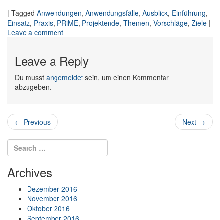
|
Tagged
Anwendungen
,
Anwendungsfälle
,
Ausblick
,
Einführung
,
Einsatz
,
Praxis
,
PRiME
,
Projektende
,
Themen
,
Vorschläge
,
Ziele
|
Leave a comment
on Der Countdown läuft: Wie geht es weiter mit
PRiME?
Leave a Reply
Du musst
angemeldet
sein, um einen Kommentar
abzugeben.
Post navigation
←
Previous
Next
→
Search for:
Search
Archives
Dezember 2016
November 2016
Oktober 2016
September 2016