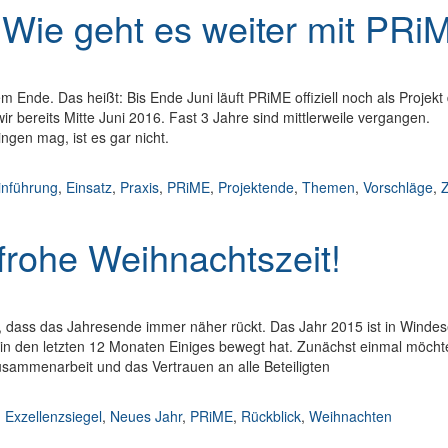
 Wie geht es weiter mit PRi
 Ende. Das heißt: Bis Ende Juni läuft PRiME offiziell noch als Projekt
ir bereits Mitte Juni 2016. Fast 3 Jahre sind mittlerweile vergangen.
ingen mag, ist es gar nicht.
eiter mit PRiME?
inführung
,
Einsatz
,
Praxis
,
PRiME
,
Projektende
,
Themen
,
Vorschläge
,
Z
s weiter mit PRiME?
rohe Weihnachtszeit!
 dass das Jahresende immer näher rückt. Das Jahr 2015 ist in Windes
in den letzten 12 Monaten Einiges bewegt hat. Zunächst einmal möcht
usammenarbeit und das Vertrauen an alle Beteiligten
tszeit!
,
Exzellenzsiegel
,
Neues Jahr
,
PRiME
,
Rückblick
,
Weihnachten