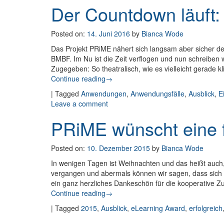
Der Countdown läuft:
Posted on:
14. Juni 2016
by
Bianca Wode
Das Projekt PRiME nähert sich langsam aber sicher dem
BMBF. Im Nu ist die Zeit verflogen und nun schreiben w
Zugegeben: So theatralisch, wie es vielleicht gerade kl
Continue reading
: Der Countdown läuft: Wie geht es w
→
|
Tagged
Anwendungen
,
Anwendungsfälle
,
Ausblick
,
E
Leave a comment
on Der Countdown läuft: Wie geht e
PRiME wünscht eine f
Posted on:
10. Dezember 2015
by
Bianca Wode
In wenigen Tagen ist Weihnachten und das heißt auch,
vergangen und abermals können wir sagen, dass sich 
ein ganz herzliches Dankeschön für die kooperative Z
Continue reading
: PRiME wünscht eine frohe Weihnach
→
|
Tagged
2015
,
Ausblick
,
eLearning Award
,
erfolgreich