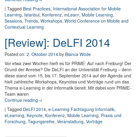
|
Tagged
Best Practices
,
International Association for Mobile
Learning
,
Istanbul
,
Konferenz
,
mLearn
,
Mobile Learning
,
Sessions
,
Trends
,
Workshops
,
World Conference on Mobile and
Contextual Learning
[Review]: DeLFI 2014
Posted on:
2. Oktober 2014
by
Bianca Wode
Vor etwa zwei Wochen hieß es für PRiME: Auf nach Freiburg! Der
Grund der Anreise? Die DeLFI an der Universität Freiburg – denn
diese stand vom 15. bis 17. September 2014 auf der Agenda und
hielt zahlreiche Workshops, Keynotes und Vorträge rund um das
Thema e-Learning in der Informatik bereit. Mit dabei vom PRiME-
Team waren
Continue reading
: [Review]: DeLFI 2014
→
|
Tagged
DeLFI 2014
,
e-Learning Fachtagung Informatik
,
eLearning
,
Keynote
,
Konferenz
,
Mobile Learning
,
Praxis und
Forschung
,
Tagungsreihe
,
Veranstaltung
,
Vorträge
Post navigation